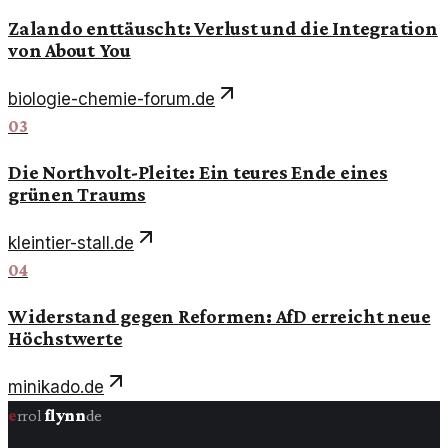
Zalando enttäuscht: Verlust und die Integration
von About You
biologie-chemie-forum.de
03
Die Northvolt-Pleite: Ein teures Ende eines
grünen Traums
kleintier-stall.de
04
Widerstand gegen Reformen: AfD erreicht neue
Höchstwerte
minikado.de
e
rrol
flynn
de