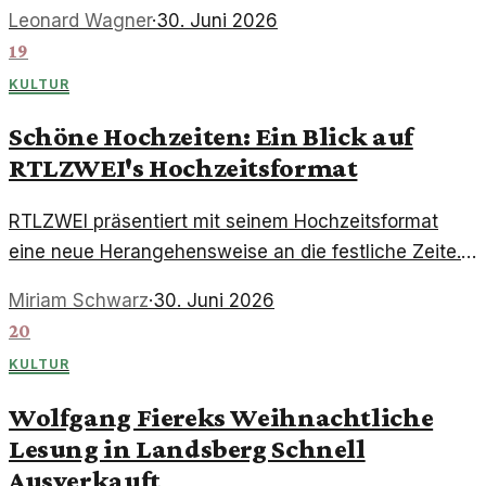
Entscheidungen stehen bevor, die das Leben der
Leonard Wagner
·
30. Juni 2026
Charaktere nachhaltig beeinflussen werden.
19
KULTUR
Schöne Hochzeiten: Ein Blick auf
RTLZWEI's Hochzeitsformat
RTLZWEI präsentiert mit seinem Hochzeitsformat
eine neue Herangehensweise an die festliche Zeite.
Der Fokus liegt auf Authentizität und emotionalen
Miriam Schwarz
·
30. Juni 2026
Momenten, die das Publikum fesseln.
20
KULTUR
Wolfgang Fiereks Weihnachtliche
Lesung in Landsberg Schnell
Ausverkauft