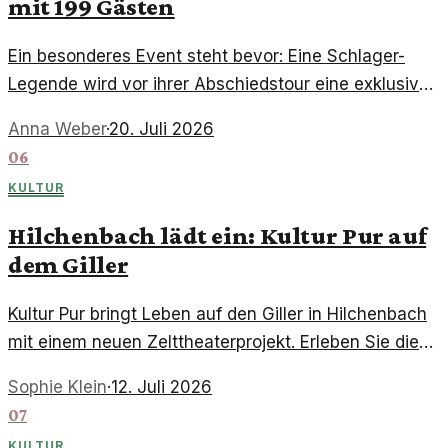
mit 199 Gästen
Ein besonderes Event steht bevor: Eine Schlager-
Legende wird vor ihrer Abschiedstour eine exklusive
Show für 199 glückliche Gäste geben, inklusive
Anna Weber
·
20. Juli 2026
Tanzmöglichkeit.
06
KULTUR
Hilchenbach lädt ein: Kultur Pur auf
dem Giller
Kultur Pur bringt Leben auf den Giller in Hilchenbach
mit einem neuen Zelttheaterprojekt. Erleben Sie die
Vielfalt an Kunst und Kulinarik in dieser wachsenden
Sophie Klein
·
12. Juli 2026
Kulturstadt.
07
KULTUR