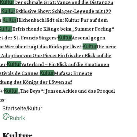
Kultur
Der schmale Grat: Vance und die Distanz zu
·
Kultur
Exklusive Show: Schlager-Legende mit 199
·
Kultur
n
Hilchenbach lädt ein: Kultur Pur auf dem
ultur
Erfrischende Klänge beim „Summer Feeling“
·
Kultur
 der St. Francis Singers
Arsenal gegen
·
Kultur
o: Wer überträgt das Rückspiel live?
Die neue
-Adaption von One Piece: Ein frischer Blick auf die
·
Kultur
er
Vaterland – Ein Blick auf die Emotionen
·
Kultur
tivals de Cannes
Mufasa: Erneute
kung des Königs der Löwen auf
·
Kultur
+
„The Boys“: Jensen Ackles und das Prequel
·
us
Startseite
/
Kultur
Rubrik
Kultur