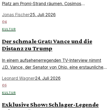
Platz am Promi-Strand räumen. Cosimos
überraschende Entscheidung sorgte für
Jonas Fischer
·
25. Juli 2026
Gesprächsstoff und Emotionen.
04
KULTUR
Der schmale Grat: Vance und die
Distanz zu Trump
In einem aufsehenerregenden TV-Interview nimmt
J.D. Vance, der Senator von Ohio, eine erstaunliche
Position gegenüber Donald Trump ein und betont,
Leonard Wagner
·
24. Juli 2026
dass er trotz seiner Zuneigung zu ihm Distanz hält.
05
KULTUR
Exklusive Show: Schlager-Legende