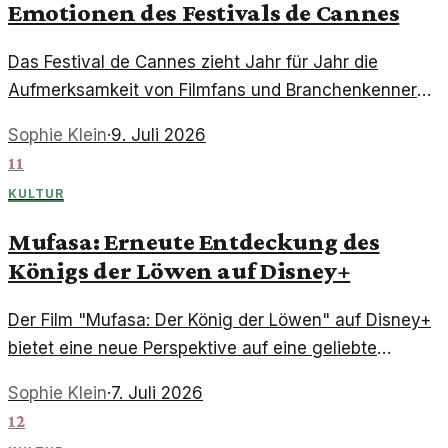
Emotionen des Festivals de Cannes
Das Festival de Cannes zieht Jahr für Jahr die
Aufmerksamkeit von Filmfans und Branchenkennern
an. Dieses Jahr bringt das Werk 'Vaterland' eine
Sophie Klein
·
9. Juli 2026
besondere emotionale Tiefe.
11
KULTUR
Mufasa: Erneute Entdeckung des
Königs der Löwen auf Disney+
Der Film "Mufasa: Der König der Löwen" auf Disney+
bietet eine neue Perspektive auf eine geliebte
Geschichte. Es ist eine Einladung, die Tiefe der
Sophie Klein
·
7. Juli 2026
Charaktere und ihrer Beziehungen zu erkunden.
12