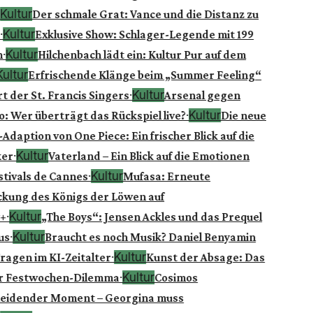
Kultur
Der schmale Grat: Vance und die Distanz zu
·
Kultur
Exklusive Show: Schlager-Legende mit 199
·
Kultur
n
Hilchenbach lädt ein: Kultur Pur auf dem
ultur
Erfrischende Klänge beim „Summer Feeling“
·
Kultur
 der St. Francis Singers
Arsenal gegen
·
Kultur
o: Wer überträgt das Rückspiel live?
Die neue
-Adaption von One Piece: Ein frischer Blick auf die
·
Kultur
er
Vaterland – Ein Blick auf die Emotionen
·
Kultur
tivals de Cannes
Mufasa: Erneute
kung des Königs der Löwen auf
·
Kultur
+
„The Boys“: Jensen Ackles und das Prequel
·
Kultur
us
Braucht es noch Musik? Daniel Benyamin
·
Kultur
Fragen im KI-Zeitalter
Kunst der Absage: Das
·
Kultur
 Festwochen-Dilemma
Cosimos
eidender Moment – Georgina muss