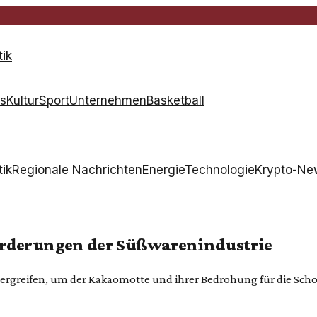
tik
s
Kultur
Sport
Unternehmen
Basketball
tik
Regionale Nachrichten
Energie
Technologie
Krypto-Ne
orderungen der Süßwarenindustrie
 ergreifen, um der Kakaomotte und ihrer Bedrohung für die Sc