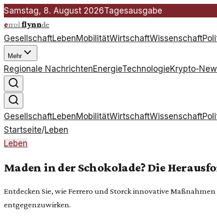
Samstag, 8. August 2026
Tagesausgabe
e
rrol
flynn
de
Gesellschaft
Leben
Mobilität
Wirtschaft
Wissenschaft
Poli
Mehr
Regionale Nachrichten
Energie
Technologie
Krypto-New
Gesellschaft
Leben
Mobilität
Wirtschaft
Wissenschaft
Poli
Startseite
/
Leben
Leben
Maden in der Schokolade? Die Herausf
Entdecken Sie, wie Ferrero und Storck innovative Maßnahmen
entgegenzuwirken.