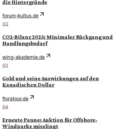
die Hintergründe
forum-kultus.de
02
CO2-Bilanz 2025: Minimaler Rückgang und
Handlungsbedarf
wing-akademie.de
03
Gold und seine Auswirkungen auf den
Kanadischen Dollar
floratour.de
04
Erneute Panne: Auktion für Offshore-
Windparks misslingt